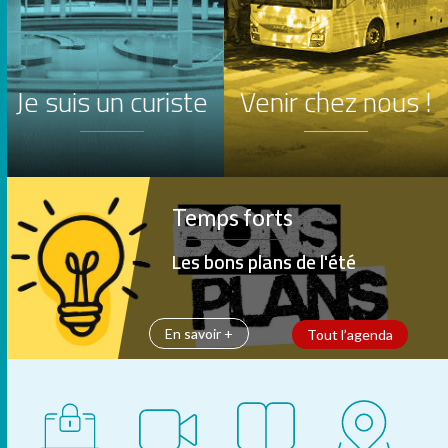
Je suis un curiste
Venir chez nous !
Temps forts
Temps forts
Temps forts
Temps forts
Les bons plans de l'été
Nos villages en fête
Les pieds dans l'eau
Soirées insolites
En savoir +
En savoir +
En savoir +
En savoir +
Tout l’agenda
Tout l’agenda
Tout l’agenda
Tout l’agenda