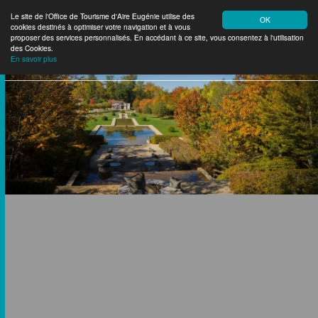
Le site de l'Office de Tourisme d'Aire Eugénie utilise des
OK
cookies destinés à optimiser votre navigation et à vous
Aire Eugénie
Tourisme
proposer des services personnalisés. En accédant à ce site, vous consentez à l'utilisation
des Cookies.
En savoir plus