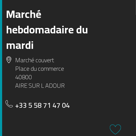
Marché
1
2
hebdomadaire du
3
4
5
mardi
Marché couvert
Place du commerce
40800
AIRE SUR L ADOUR
+33 5 58 71 47 04