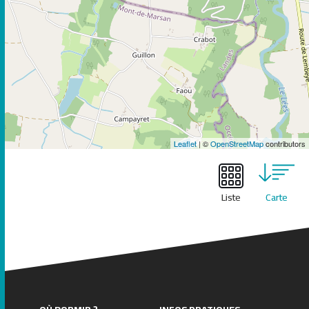
Leaflet
| ©
OpenStreetMap
contributors
Liste
Carte