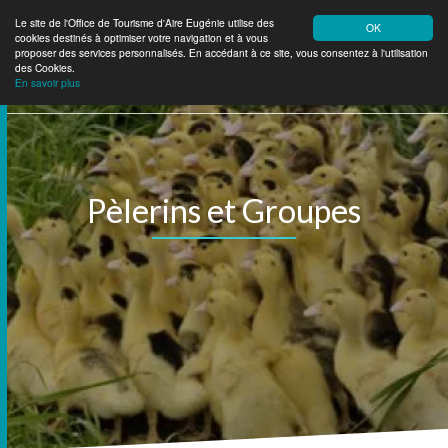
Le site de l'Office de Tourisme d'Aire Eugénie utilise des
OK
cookies destinés à optimiser votre navigation et à vous
Aire Eugénie
Tourisme
proposer des services personnalisés. En accédant à ce site, vous consentez à l'utilisation
des Cookies.
En savoir plus
Pèlerins et Groupes