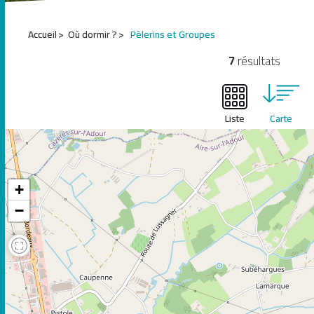
1
Accueil
Où dormir ?
Pèlerins et Groupes
2
3
7
résultats
4
5
6
Liste
Carte
+
−