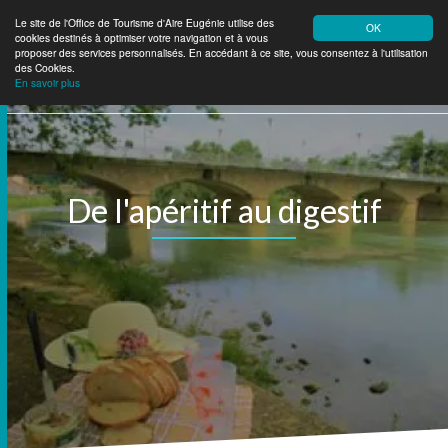
Le site de l'Office de Tourisme d'Aire Eugénie utilise des
OK
cookies destinés à optimiser votre navigation et à vous
Aire Eugénie
Tourisme
proposer des services personnalisés. En accédant à ce site, vous consentez à l'utilisation
des Cookies.
En savoir plus
De l'apéritif au digestif