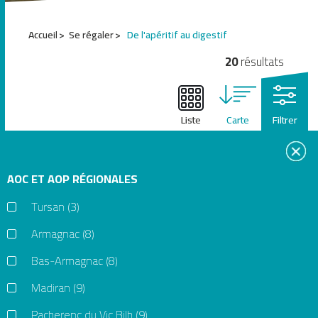
1
Accueil
Se régaler
De l'apéritif au digestif
2
3
20
résultats
4
5
6
Liste
Carte
Filtrer
AOC ET AOP RÉGIONALES
+
Tursan
(3)
−
Armagnac
(8)
Bas-Armagnac
(8)
Madiran
(9)
Pacherenc du Vic Bilh
(9)