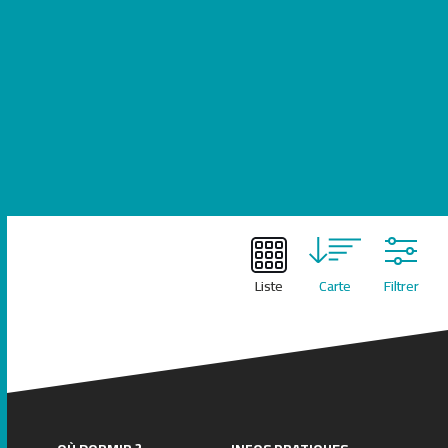
Leaflet
| ©
OpenStreetMap
contributors
Liste
Carte
Filtrer