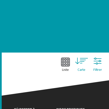
Leaflet
| ©
OpenStreetMap
contributors
Liste
Carte
Filtrer