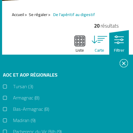
1
Accueil
Se régaler
De l'apéritif au digestif
2
3
20
résultats
4
5
6
Liste
Carte
Filtrer
AOC ET AOP RÉGIONALES
+
Tursan
(3)
−
Armagnac
(8)
Bas-Armagnac
(8)
Madiran
(9)
Pacherenc du Vic Bilh
(9)