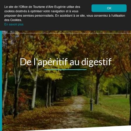
Le site de l'Office de Tourisme d'Aire Eugénie utilise des
OK
cookies destinés à optimiser votre navigation et à vous
Aire Eugénie
Tourisme
proposer des services personnalisés. En accédant à ce site, vous consentez à l'utilisation
des Cookies.
En savoir plus
De l'apéritif au digestif