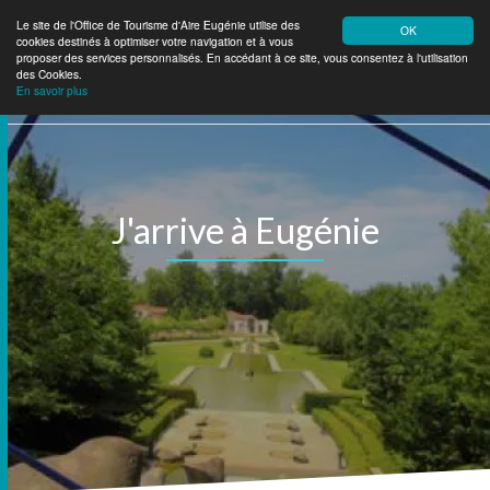
Le site de l'Office de Tourisme d'Aire Eugénie utilise des
OK
cookies destinés à optimiser votre navigation et à vous
Aire Eugénie
Tourisme
proposer des services personnalisés. En accédant à ce site, vous consentez à l'utilisation
des Cookies.
En savoir plus
J'arrive à Eugénie