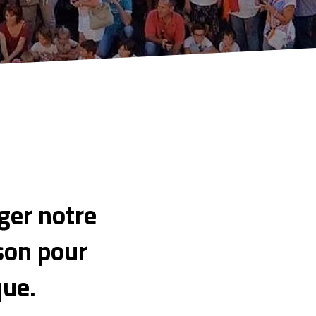
ger notre
ison pour
que.