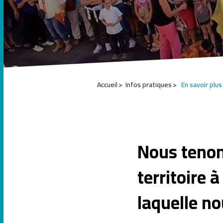
Accueil
Infos pratiques
En savoir plus
1
2
Nous tenon
3
4
territoire 
5
laquelle no