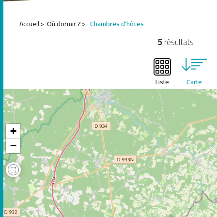
1
Accueil
Où dormir ?
Chambres d'hôtes
2
3
5
résultats
4
5
6
Liste
Carte
+
−