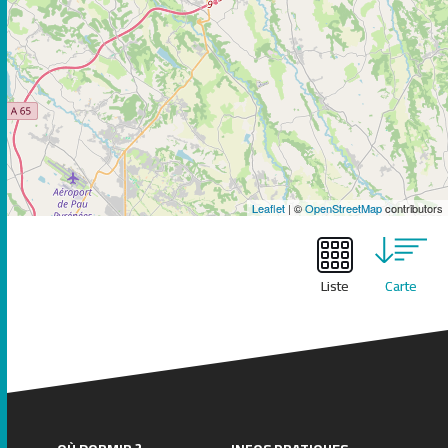
Leaflet
| ©
OpenStreetMap
contributors
Liste
Carte