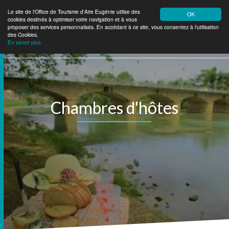
Le site de l'Office de Tourisme d'Aire Eugénie utilise des
OK
cookies destinés à optimiser votre navigation et à vous
Aire Eugénie
Tourisme
proposer des services personnalisés. En accédant à ce site, vous consentez à l'utilisation
des Cookies.
En savoir plus
Chambres d'hôtes