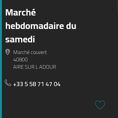
Marché
1
2
hebdomadaire du
3
4
5
samedi
Marché couvert
40800
AIRE SUR L ADOUR
+33 5 58 71 47 04