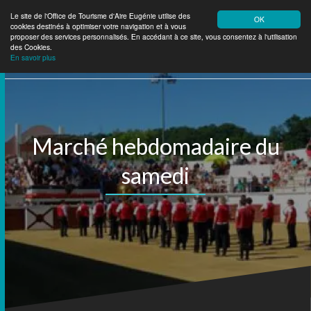
Le site de l'Office de Tourisme d'Aire Eugénie utilise des
OK
cookies destinés à optimiser votre navigation et à vous
Aire Eugénie
Tourisme
proposer des services personnalisés. En accédant à ce site, vous consentez à l'utilisation
des Cookies.
En savoir plus
Marché hebdomadaire du
samedi