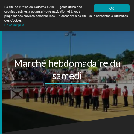
Le site de l'Office de Tourisme d'Aire Eugénie utilise des
OK
cookies destinés à optimiser votre navigation et à vous
Aire Eugénie
Tourisme
proposer des services personnalisés. En accédant à ce site, vous consentez à l'utilisation
des Cookies.
En savoir plus
Marché hebdomadaire du
samedi