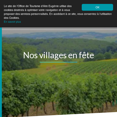
Le site de l'Office de Tourisme d'Aire Eugénie utilise des
OK
cookies destinés à optimiser votre navigation et à vous
Aire Eugénie
Tourisme
proposer des services personnalisés. En accédant à ce site, vous consentez à l'utilisation
des Cookies.
En savoir plus
Nos villages en fête