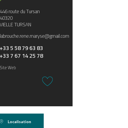
446 route du Tursan
40320
VIELLE TURSAN
labrouche.rene.maryse@gmail.com
+33 5 58 79 63 83
+33 7 67 14 25 78
Site Web
Localisation