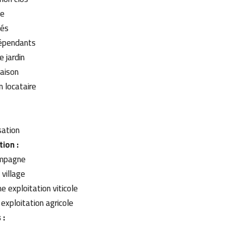
se
vés
épendants
e jardin
aison
n locataire
g
sation
tion :
campagne
 village
e exploitation viticole
 exploitation agricole
 :