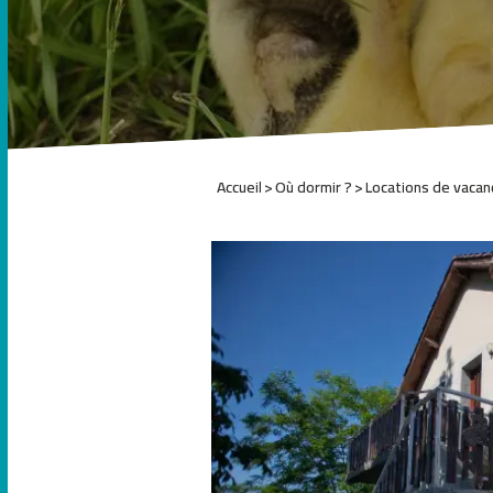
Accueil
Où dormir ?
Locations de vacan
1
2
3
4
5
6