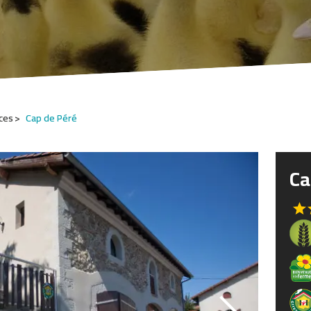
ces
Cap de Péré
Ca