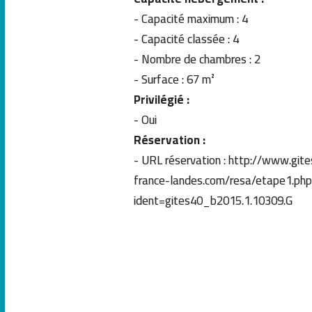
- Capacité maximum : 4
-
Capacité classée : 4
-
Nombre de chambres : 2
-
Surface : 67 m²
Privilégié :
- Oui
Réservation :
- URL réservation : http://www.gites-de-
france-landes.com/resa/etape1.ph
ident=gites40_b2015.1.10309.G