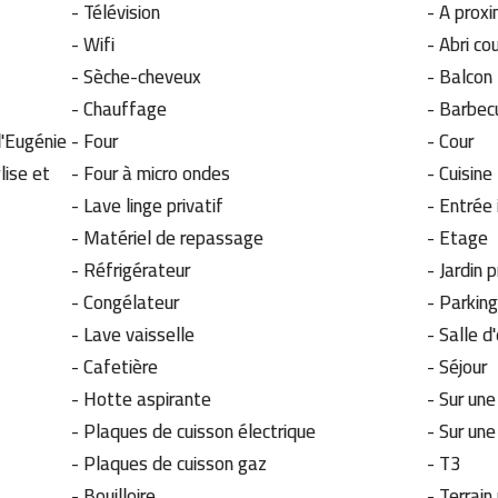
- Télévision
- A prox
-
Wifi
-
Abri co
-
Sèche-cheveux
-
Balcon
-
Chauffage
-
Barbe
-
Four
-
Cour
lise et
-
Four à micro ondes
-
Cuisine
-
Lave linge privatif
-
Entrée
-
Matériel de repassage
-
Etage
-
Réfrigérateur
-
Jardin 
-
Congélateur
-
Parking
-
Lave vaisselle
-
Salle d
-
Cafetière
-
Séjour
-
Hotte aspirante
-
Sur une
-
Plaques de cuisson électrique
-
Sur une
-
Plaques de cuisson gaz
-
T3
-
Bouilloire
-
Terrain