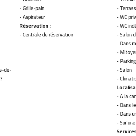
-
Grille-pain
-
Terras
-
Aspirateur
-
WC pri
Réservation :
-
WC ind
- Centrale de réservation
-
Salon d
-
Dans m
-
Mitoye
-
Parkin
-
Salon
p?
-
Climati
Localisa
- A la 
-
Dans le
-
Dans un
-
Sur une
Services