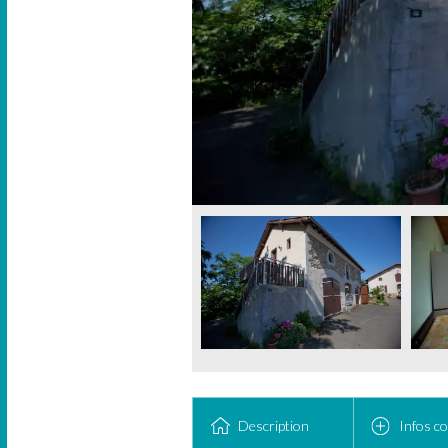
Description
Infos c