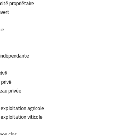
imité propriétaire
uvert
cue
 indépendante
privé
 privé
'eau privée
 exploitation agricole
 exploitation viticole
 non clos