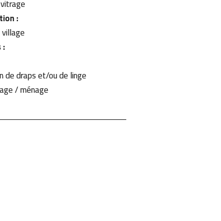
vitrage
tion :
e village
 :
n de draps et/ou de linge
age / ménage