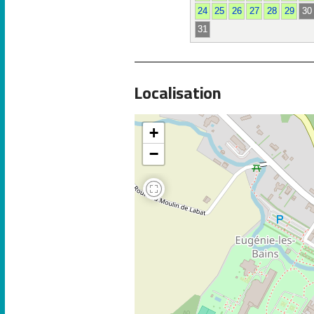
24
25
26
27
28
29
30
31
Localisation
+
−