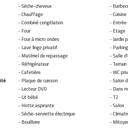
-
Sèche-cheveux
-
Barbe
-
Chauffage
-
Cuisine
-
Combiné congélation
-
Entrée
-
Four
-
Etage
-
Four à micro ondes
-
Jardin 
-
Lave linge privatif
-
Parking
-
Matériel de repassage
-
Salle d
-
Réfrigérateur
-
Terrain
-
Cafetière
-
WC pri
ité
-
Plaque de cuisson
-
Salon d
-
Lecteur DVD
-
Dans m
-
Lit bébé
-
T2
-
Hotte aspirante
-
Salon
-
Sèche-serviette électrique
-
Climati
-
Bouilloire
-
Mitoyen