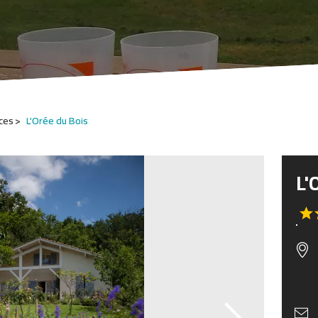
ces
L'Orée du Bois
L'