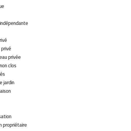
cue
 indépendante
privé
 privé
'eau privée
 non clos
vés
e jardin
aison
sation
 propriétaire