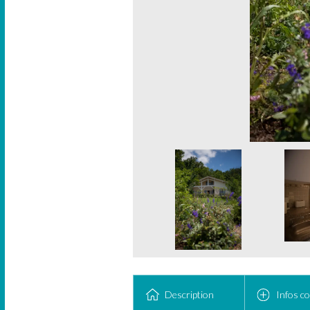
Description
Infos c