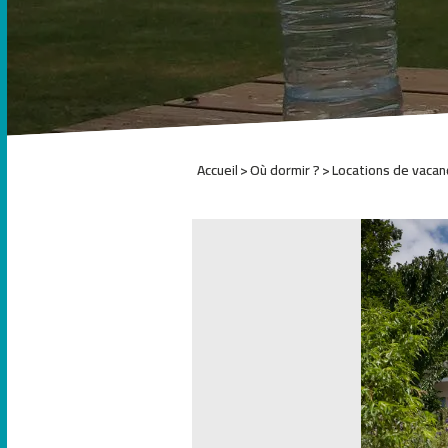
Accueil
Où dormir ?
Locations de vacan
1
2
3
4
5
6