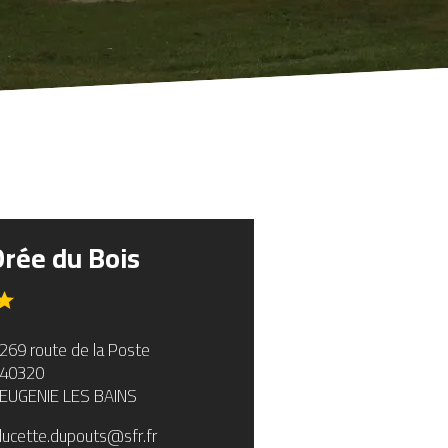
Orée du Bois
269 route de la Poste
40320
EUGENIE LES BAINS
lucette.dupouts@sfr.fr