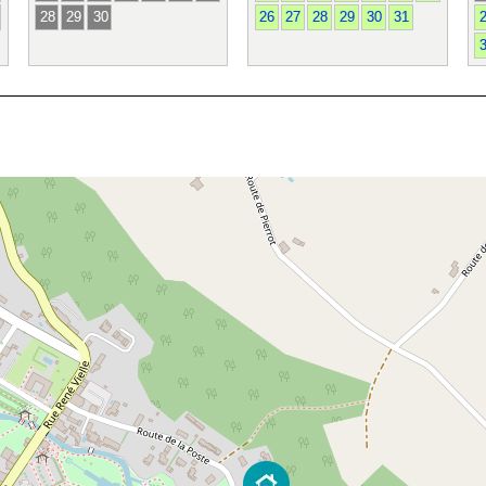
28
29
30
26
27
28
29
30
31