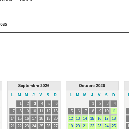
èces
Septembre
2026
Octobre
2026
L
M
M
J
V
S
D
L
M
M
J
V
S
D
1
2
3
4
5
6
1
2
3
4
7
8
9
10
11
12
13
5
6
7
8
9
10
11
14
15
16
17
18
19
20
12
13
14
15
16
17
18
21
22
23
24
25
26
27
19
20
21
22
23
24
25