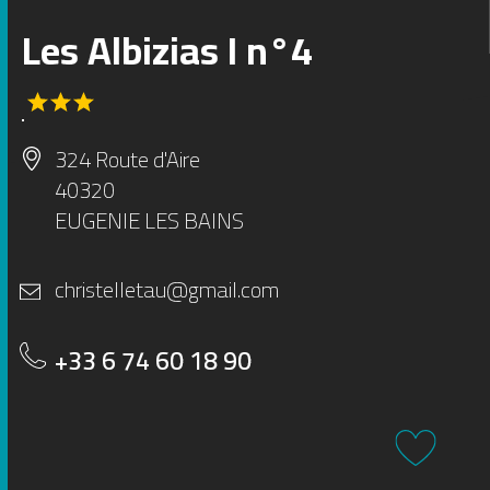
Les Albizias I n°4
1
2
3
4
5
6
324 Route d'Aire
40320
EUGENIE LES BAINS
christelletau@gmail.com
+33 6 74 60 18 90