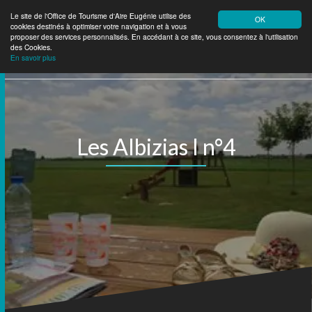
Le site de l'Office de Tourisme d'Aire Eugénie utilise des
OK
cookies destinés à optimiser votre navigation et à vous
Aire Eugénie
Tourisme
proposer des services personnalisés. En accédant à ce site, vous consentez à l'utilisation
des Cookies.
En savoir plus
Les Albizias I n°4