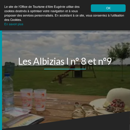
Le site de l'Office de Tourisme d'Aire Eugénie utilise des
OK
cookies destinés à optimiser votre navigation et à vous
Aire Eugénie
Tourisme
proposer des services personnalisés. En accédant à ce site, vous consentez à l'utilisation
des Cookies.
En savoir plus
Les Albizias I n° 8 et n°9