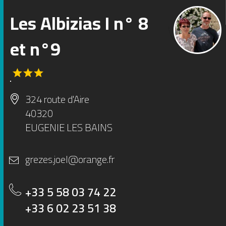
Les Albizias I n° 8
1
2
et n°9
3
4
5
6
324 route d'Aire
40320
EUGENIE LES BAINS
grezes.joel@orange.fr
+33 5 58 03 74 22
+33 6 02 23 51 38