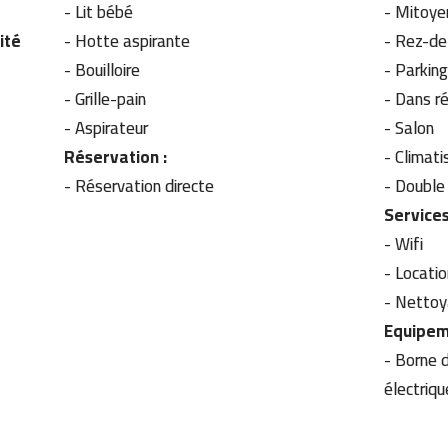
-
Lit bébé
-
Mitoye
ité
-
Hotte aspirante
-
Rez-de
-
Bouilloire
-
Parkin
-
Grille-pain
-
Dans r
-
Aspirateur
-
Salon
Réservation :
-
Climati
- Réservation directe
-
Double 
Services
- Wifi
-
Locatio
-
Nettoy
Equipem
- Borne de recharge pour véhicules
électriqu