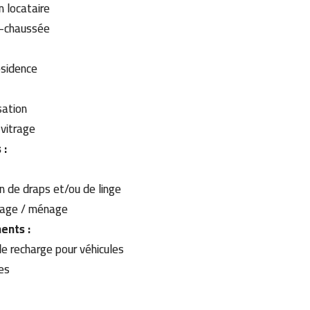
n locataire
-chaussée
g
ésidence
sation
vitrage
 :
n de draps et/ou de linge
age / ménage
ents :
es