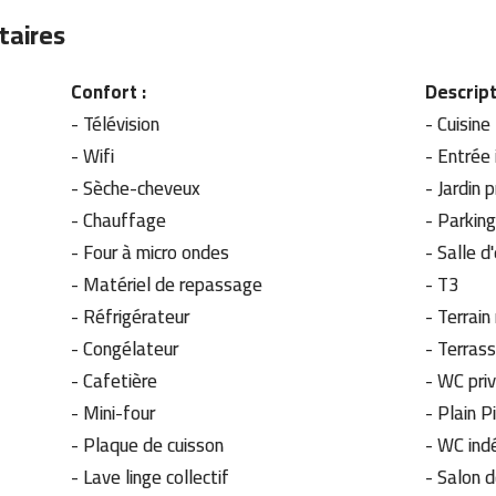
taires
Confort :
Descript
- Télévision
- Cuisine
-
Wifi
-
Entrée
-
Sèche-cheveux
-
Jardin 
-
Chauffage
-
Parking
-
Four à micro ondes
-
Salle d
-
Matériel de repassage
-
T3
-
Réfrigérateur
-
Terrain
-
Congélateur
-
Terras
-
Cafetière
-
WC pri
-
Mini-four
-
Plain P
-
Plaque de cuisson
-
WC ind
-
Lave linge collectif
-
Salon d