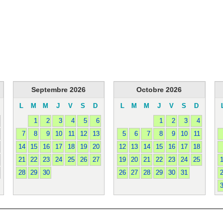
Septembre
2026
Octobre
2026
L
M
M
J
V
S
D
L
M
M
J
V
S
D
1
2
3
4
5
6
1
2
3
4
7
8
9
10
11
12
13
5
6
7
8
9
10
11
14
15
16
17
18
19
20
12
13
14
15
16
17
18
21
22
23
24
25
26
27
19
20
21
22
23
24
25
28
29
30
26
27
28
29
30
31