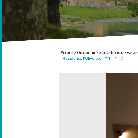
Accueil
Où dormir ?
Locations de vacan
Résidence l'Oliveraie n° 1 - 4 - 7
1
2
3
4
5
6