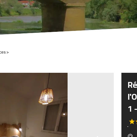
ces
Ré
l'
1 -