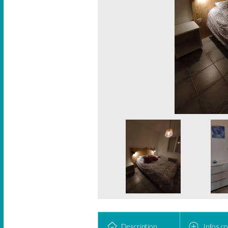
Description
Infos c