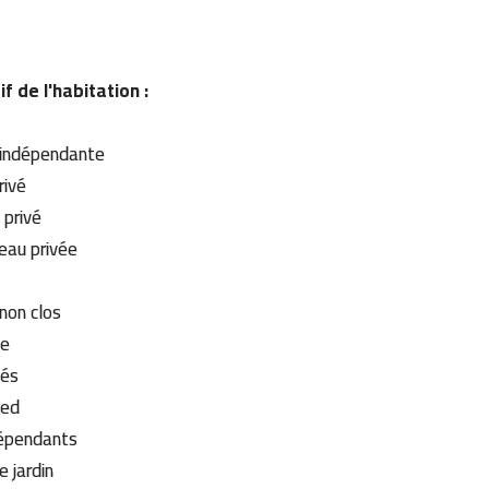
if de l'habitation :
 indépendante
privé
 privé
'eau privée
 non clos
se
vés
ied
épendants
e jardin