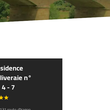
sidence
Oliveraie n°
 4 - 7
131 route d'Iragon