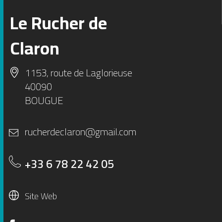
Le Rucher de
1
2
Claron
3
4
5
6
1153, route de Laglorieuse
40090
BOUGUE
rucherdeclaron@gmail.com
+33 6 78 22 42 05
Site Web