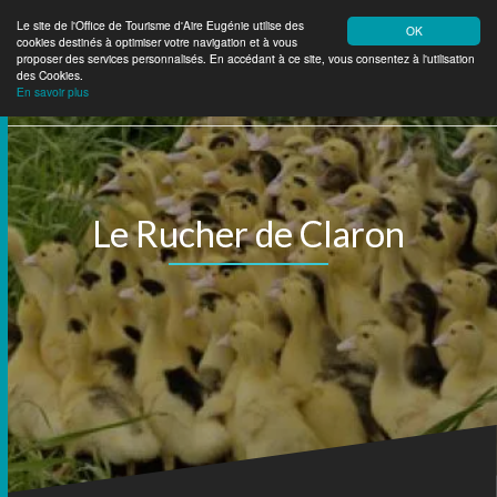
Le site de l'Office de Tourisme d'Aire Eugénie utilise des
OK
cookies destinés à optimiser votre navigation et à vous
Aire Eugénie
Tourisme
proposer des services personnalisés. En accédant à ce site, vous consentez à l'utilisation
des Cookies.
En savoir plus
Le Rucher de Claron