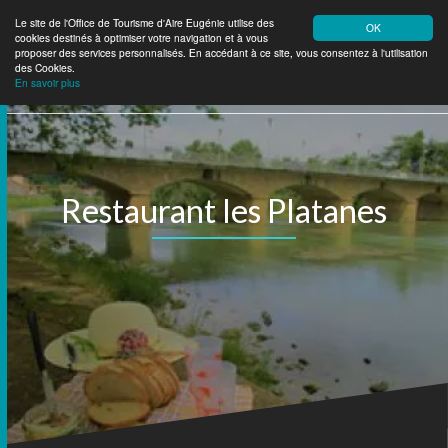
Le site de l'Office de Tourisme d'Aire Eugénie utilise des
OK
cookies destinés à optimiser votre navigation et à vous
Aire Eugénie
Tourisme
proposer des services personnalisés. En accédant à ce site, vous consentez à l'utilisation
des Cookies.
En savoir plus
Restaurant les Platanes