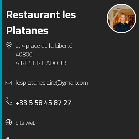
Restaurant les
1
2
Platanes
3
4
5
6
2, 4 place de la Liberté
40800
AIRE SUR L ADOUR
lesplatanes.aire@gmail.com
+33 5 58 45 87 27
Site Web