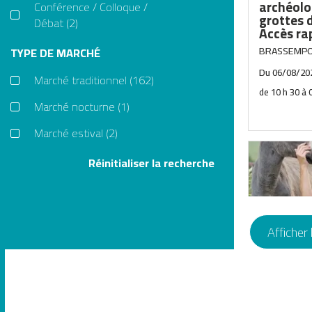
archéolo
Conférence / Colloque /
grottes 
Débat
(2)
Accès ra
BRASSEMP
TYPE DE MARCHÉ
Du
06/08/20
Marché traditionnel
(162)
Marché nocturne
(1)
Marché estival
(2)
Le site ar
Réinitialiser la recherche
Brassempo
environ 3 
Découvrez
archéolog
compagnie
Afficher
visite en 
Visite su
rendez-vou
l'asineri
CASTELNAU
Du
06/08/20