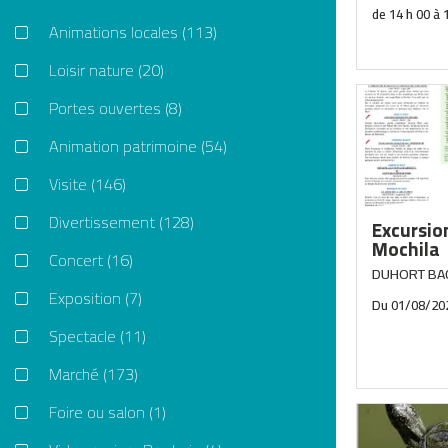
Animations locales
(113)
Loisir nature
(20)
À l’occasi
Portes ouvertes
(8)
de la Pho
nationale
Animation patrimoine
(54)
2026-2027
Faïence et
Visite
(146)
table a l’
recevoir l
Divertissement
(128)
Excursio
Manger à l’
Mochila
Concert
(16)
DUHORT BA
Exposition
(7)
Du
01/08/20
Spectacle
(11)
Marché
(173)
Foire ou salon
(1)
Embarquez
d'excursio