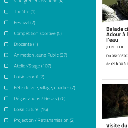
Vide greniers Braderie
(4)
découvert
région.Au
Théâtre
(1)
Saint-Sébastie
Pyrénées,
Festival
(2)
ses bastide
Balade c
Compétition sportive
(5)
Adour à 
l'eau
Brocante
(1)
JU BELLOC
Animation Jeune Public
(87)
Du
06/08/20
Atelier/Stage
(107)
Loisir sportif
(7)
Fête de ville, village, quartier
(7)
Balade c
travers le
Dégustations / Repas
(76)
découvrir
Adour et 
Loisir culturel
(16)
petite tor
autochtone
Projection / Retransmission
(2)
d'Europe.
Visite du
Gratuit Con