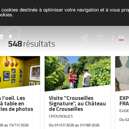
es cookies destinés à optimiser votre navigation et à vous p
ookies.
Agenda
e
FR
548
résultats
l'oeil. Les
Visite "Crouseilles
EXP
à table en
Signature", au Château
FRA
cles de photos
de Crouseilles
EUGE
CROUSEILLES
Du
0
26
au
15/11/2026
Du
01/07/2026
au
31/08/2026