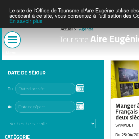
Le site de l'Office de Tourisme d'Aire Eugénie utilise d
accédant à ce site, vous consentez à l'utilisation des C
En savoir plus
1
Accueil
Agenda
2
Aire Eugéni
3
Tourisme
4
5
Menu
DATE DE SÉJOUR
Du
Manger à 
Au
Français 
deux siè
SAMADET
Du
25/04/20
CATÉGORIE