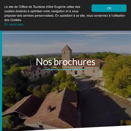
Le site de l'Office de Tourisme d'Aire Eugénie utilise des
OK
cookies destinés à optimiser votre navigation et à vous
Aire Eugénie
Tourisme
proposer des services personnalisés. En accédant à ce site, vous consentez à l'utilisation
des Cookies.
En savoir plus
Nos brochures