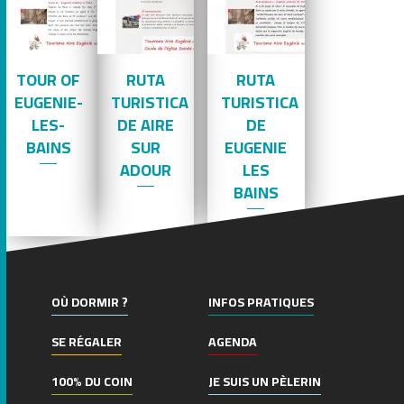
TOUR OF
RUTA
RUTA
EUGENIE-
TURISTICA
TURISTICA
LES-
DE AIRE
DE
BAINS
SUR
EUGENIE
ADOUR
LES
BAINS
OÙ DORMIR ?
INFOS PRATIQUES
SE RÉGALER
AGENDA
100% DU COIN
JE SUIS UN PÈLERIN