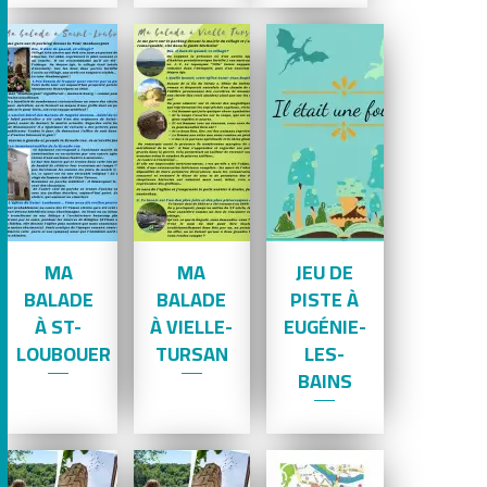
MA
MA
JEU DE
BALADE
BALADE
PISTE À
À ST-
À VIELLE-
EUGÉNIE-
LOUBOUER
TURSAN
LES-
BAINS